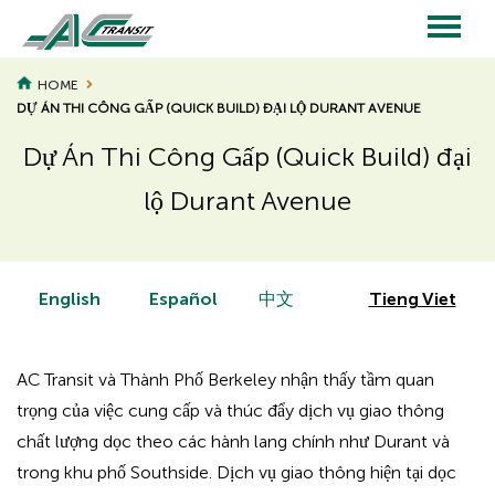
Skip
to
main
Main
content
HOME
DỰ ÁN THI CÔNG GẤP (QUICK BUILD) ĐẠI LỘ DURANT AVENUE
navigation
Dự Án Thi Công Gấp (Quick Build) đại
lộ Durant Avenue
Page
Page
Title
Title
English
Español
中文
Tieng Viet
AC Transit và Thành Phố Berkeley nhận thấy tầm quan
trọng của việc cung cấp và thúc đẩy dịch vụ giao thông
chất lượng dọc theo các hành lang chính như Durant và
trong khu phố Southside. Dịch vụ giao thông hiện tại dọc