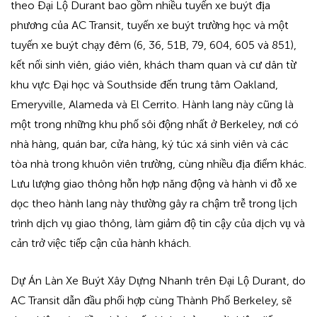
theo Đại Lộ Durant bao gồm nhiều tuyến xe buýt địa
phương của AC Transit, tuyến xe buýt trường học và một
tuyến xe buýt chạy đêm (6, 36, 51B, 79, 604, 605 và 851),
kết nối sinh viên, giáo viên, khách tham quan và cư dân từ
khu vực Đại học và Southside đến trung tâm Oakland,
Emeryville, Alameda và El Cerrito. Hành lang này cũng là
một trong những khu phố sôi động nhất ở Berkeley, nơi có
nhà hàng, quán bar, cửa hàng, ký túc xá sinh viên và các
tòa nhà trong khuôn viên trường, cùng nhiều địa điểm khác.
Lưu lượng giao thông hỗn hợp năng động và hành vi đỗ xe
dọc theo hành lang này thường gây ra chậm trễ trong lịch
trình dịch vụ giao thông, làm giảm độ tin cậy của dịch vụ và
cản trở việc tiếp cận của hành khách.
Dự Án Làn Xe Buýt Xây Dựng Nhanh trên Đại Lộ Durant, do
AC Transit dẫn đầu phối hợp cùng Thành Phố Berkeley, sẽ