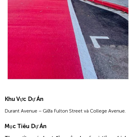
Hidden
Khu Vực Dự Án
Hidden
heading
Durant Avenue – Giữa Fulton Street và College Avenue.
for
heading
ADA
for
Mục Tiêu Dự Án
ADA