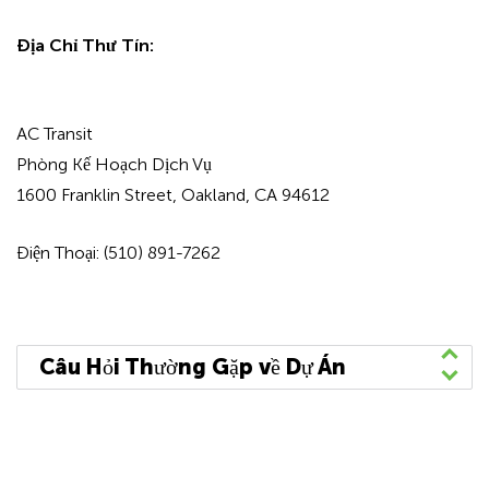
Đ
ịa Ch
ỉ Th
ư Tín:
AC Transit
Phòng Kế Hoạch Dịch Vụ
1600 Franklin Street, Oakland, CA 94612
Điện Thoại: (510) 891-7262
Câu Hỏi Thường Gặp về Dự Án
Dịch vụ vận chuyển có thay đổi hay bị gián
đoạn trong quá trình thi công không?