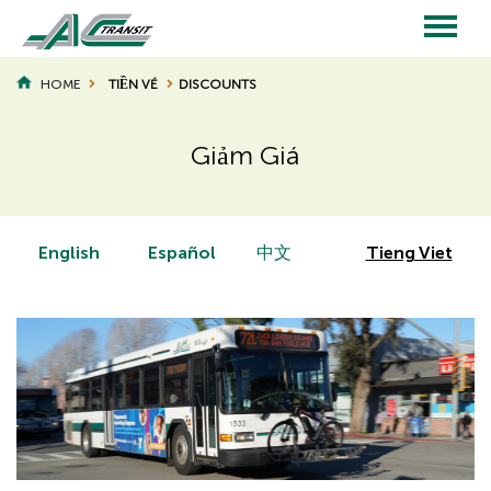
Skip
to
main
Main
content
HOME
TIỀN VÉ
DISCOUNTS
BREADCRUMB
navigation
Giảm Giá
Page
Page
Title
Title
English
Español
中文
Tieng Viet