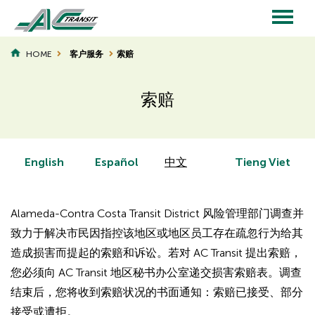
Skip
to
main
Main
content
HOME
客户服务
索赔
BREADCRUMB
navigation
索赔
Page
Page
Title
Title
English
Español
中文
Tieng Viet
Alameda-Contra Costa Transit District 风险管理部门调查并
致力于解决市民因指控该地区或地区员工存在疏忽行为给其
造成损害而提起的索赔和诉讼。若对 AC Transit 提出索赔，
您必须向 AC Transit 地区秘书办公室递交损害索赔表。调查
结束后，您将收到索赔状况的书面通知：索赔已接受、部分
接受或遭拒。