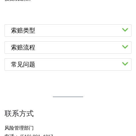
索赔类型
常规
追偿
索赔流程
发生于该地区或涉及 AC Transit 巴
适当情况下，风险管
请填写
AC Transit 损害索赔
（
español
|
中
常见问题
士服务的事件中，因地区运营而导
理办公室将向因疏忽
文
）表。
致身体受伤、财产受损，例如：涉
而导致地区财产受损
提出索赔的时效为多久？
请依照表格上的说明在索赔表上签名。未签
及 AC Transit 车辆的意外事故、滑
和/或地区员工受伤
《侵权索赔法案》规定了金钱索赔或损害赔偿时
名、传真或其他非原件索赔表文档将不予处
倒以及在该地区摔倒、财产损失索
的责任第三方提出追
效。（请参见政府法典第 911.2 条）通常，人身
理，直接退回。
赔等。
偿索赔。
伤亡或者个人财产索赔应于伤亡或者财产损失发
请将您已签名的索赔表原件和副本，连同所有
生之日起六个月内提出。
证明文档一起，按照表中所列地址，亲自递送
Hidden
联系方式
或邮寄给
AC Transit 地区秘书
。请提供写有
heading
自事故发生后，时效过期如何处理？
您应使用相
收信人姓名地址的邮资信封，以回寄索赔副
for
风险管理部门
同格式的索赔表填写索赔延迟申请，标题为“索赔
ADA
本。
不接受通过传真或电子邮件发送的索赔。