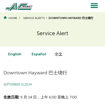
Skip
to
main
Main
content
HOME
SERVICE ALERTS
DOWNTOWN HAYWARD 巴士绕行
navigation
Service Alert
Page
Page
Title
Title
English
Español
中文
Downtown Hayward 巴士绕行
SEPTEMBER 11,2024
生效日期:
9 月 14 日，上午 6:00 至晚上 7:00