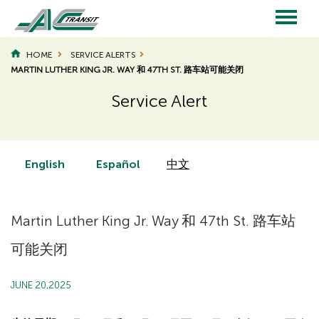
Skip
to
main
Main
content
HOME
SERVICE ALERTS
MARTIN LUTHER KING JR. WAY 和 47TH ST. 路车站可能关闭
navigation
Service Alert
Page
Page
Title
Title
English
Español
中文
Martin Luther King Jr. Way 和 47th St. 路车站
可能关闭
JUNE 20,2025