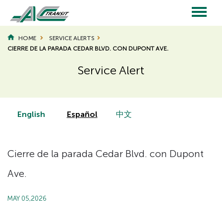
Skip
to
main
Main
content
HOME
SERVICE ALERTS
CIERRE DE LA PARADA CEDAR BLVD. CON DUPONT AVE.
navigation
Service Alert
Page
Page
Title
Title
English
Español
中文
Cierre de la parada Cedar Blvd. con Dupont
Ave.
MAY 05,2026