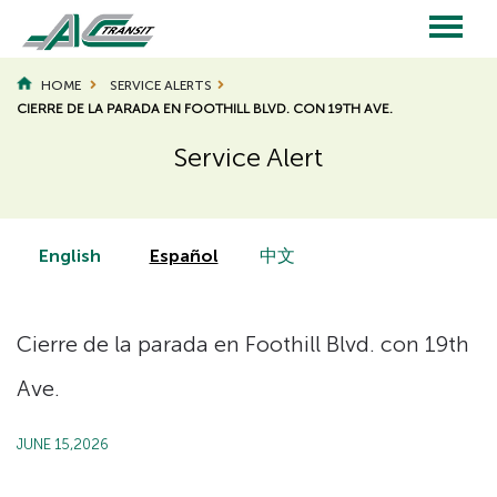
Skip
to
main
Main
content
HOME
SERVICE ALERTS
CIERRE DE LA PARADA EN FOOTHILL BLVD. CON 19TH AVE.
navigation
Service Alert
Page
Page
Title
Title
English
Español
中文
Cierre de la parada en Foothill Blvd. con 19th
Ave.
JUNE 15,2026