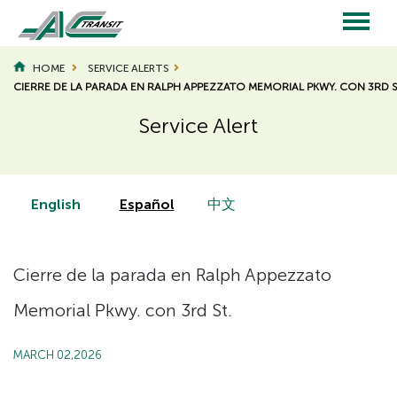
Skip
to
main
Main
content
HOME
SERVICE ALERTS
CIERRE DE LA PARADA EN RALPH APPEZZATO MEMORIAL PKWY. CON 3RD S
navigation
Service Alert
Page
Page
Title
Title
English
Español
中文
Cierre de la parada en Ralph Appezzato
Memorial Pkwy. con 3rd St.
MARCH 02,2026