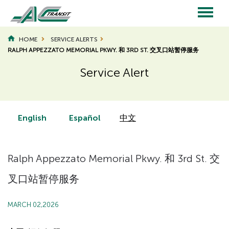
Skip
to
main
Main
content
HOME
SERVICE ALERTS
RALPH APPEZZATO MEMORIAL PKWY. 和 3RD ST. 交叉口站暂停服务
navigation
Service Alert
Page
Page
Title
Title
English
Español
中文
Ralph Appezzato Memorial Pkwy. 和 3rd St. 交
叉口站暂停服务
MARCH 02,2026