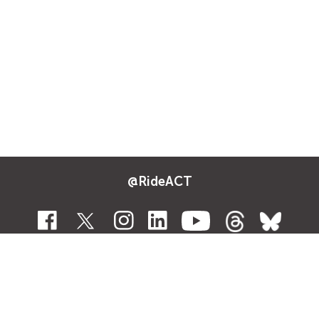
@RideACT
Sitemap
Contact Us