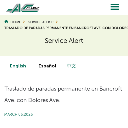
Skip
to
main
Main
content
HOME
SERVICE ALERTS
TRASLADO DE PARADAS PERMANENTE EN BANCROFT AVE. CON DOLORES
navigation
Service Alert
Page
Page
Title
Title
English
Español
中文
Traslado de paradas permanente en Bancroft
Ave. con Dolores Ave.
MARCH 06,2026