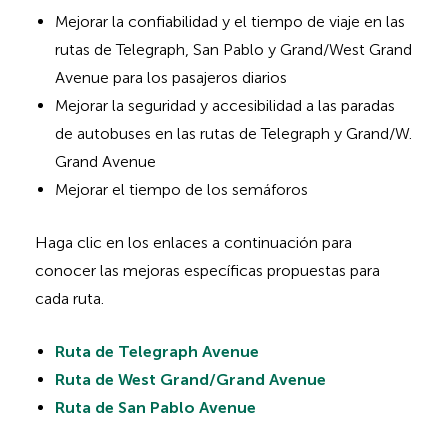
d
Mejorar la confiabilidad y el tiempo de viaje en las
d
rutas de Telegraph, San Pablo y Grand/West Grand
e
Avenue para los pasajeros diarios
n
Mejorar la seguridad y accesibilidad a las paradas
h
de autobuses en las rutas de Telegraph y Grand/W.
e
Grand Avenue
a
Mejorar el tiempo de los semáforos
d
i
Haga clic en los enlaces a continuación para
n
conocer las mejoras específicas propuestas para
g
cada ruta.
f
o
Ruta de Telegraph Avenue
r
Ruta de West Grand/Grand Avenue
A
Ruta de San Pablo Avenue
D