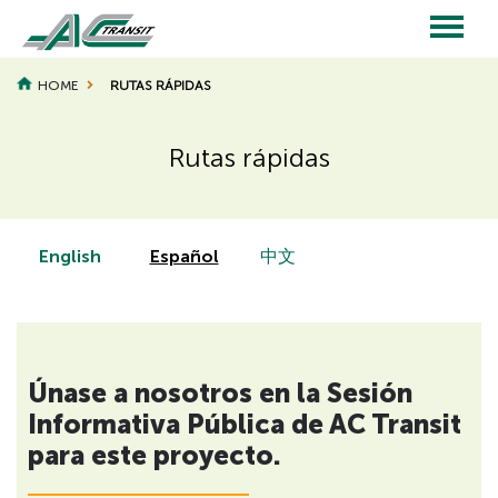
Skip
to
main
Main
content
HOME
RUTAS RÁPIDAS
navigation
Rutas rápidas
Page
Page
Title
Title
English
Español
中文
H
Únase a nosotros en la Sesión
i
d
Informativa Pública de AC Transit
d
para este proyecto.
e