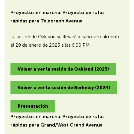
n
h
Proyectos en marcha: Proyecto de rutas
e
rápidas para Telegraph Avenue
a
d
i
La sesión de Oakland se llevará a cabo virtualmente
n
el 29 de enero de 2025 a las 6:00 PM.
g
f
o
Volver a ver la sesión de Oakland (2025)
r
A
D
Volver a ver la sesión de Berkeley (2024)
A
Presentación
Proyectos en marcha: Proyecto de rutas
rápidas para Grand/West Grand Avenue