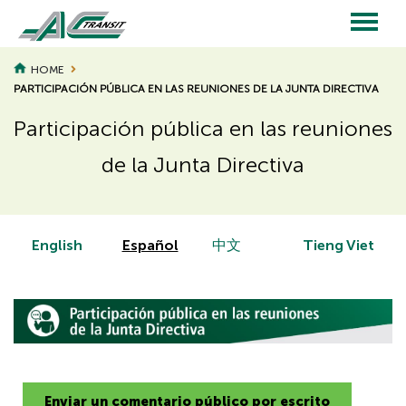
Skip
to
main
Main
content
HOME
PARTICIPACIÓN PÚBLICA EN LAS REUNIONES DE LA JUNTA DIRECTIVA
navigation
Participación pública en las reuniones
de la Junta Directiva
Page
Page
Title
Title
English
Español
中文
Tieng Viet
Enviar un comentario público por escrito