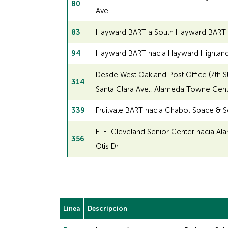
80
Ave.
83
Hayward BART a South Hayward BART pas
94
Hayward BART hacia Hayward Highlands 
Desde West Oakland Post Office (7th S
314
Santa Clara Ave., Alameda Towne Center
339
Fruitvale BART hacia Chabot Space & Sci
E. E. Cleveland Senior Center hacia Al
356
Otis Dr.
Línea
Descripción