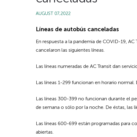
AUGUST 07,2022
Líneas de autobús canceladas
Hidden
Hidden
En respuesta a la pandemia de COVID-19, AC Tra
heading
heading
cancelaron las siguientes líneas.
for
for
ADA
Las líneas numeradas de AC Transit dan servicio
ADA
Las líneas 1-299 funcionan en horario normal. D
Las líneas 300-399 no funcionan durante el per
de semana o sólo por la noche. De éstas, las l
Las líneas 600-699 están programadas para coi
abiertas.