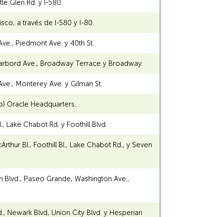
le Glen Rd. y I-580.
isco, a través de I-580 y I-80.
ve., Piedmont Ave. y 40th St.
 Harbord Ave., Broadway Terrace y Broadway.
 Ave., Monterey Ave. y Gilman St.
jo) Oracle Headquarters.
., Lake Chabot Rd. y Foothill Blvd.
rthur Bl., Foothill Bl., Lake Chabot Rd., y Seven
an Blvd., Paseo Grande, Washington Ave.,
., Newark Blvd, Union City Blvd. y Hesperian