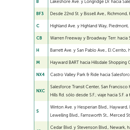
B
Lakeshore Ave. y Longridge Dr. hacia Sale
BF3
Desde 22nd St. y Bissell Ave., Richmond, h
C
Highland Ave. y Highland Way, Piedmont, 
CB
Warren Freeway y Broadway Terr. hacia S
H
Barrett Ave. y San Pablo Ave., El Cerrito,
M
Hayward BART hacia Hillsdale Shopping Ce
NX4
Castro Valley Park & Ride hacia Salesforce
Salesforce Transit Center, San Francisco h
NXC
Hills Rd. sólo desde S.F.; viaje hacia S.F. 
Winton Ave. y Hesperian Blvd., Hayward, 
S
Lewelling Blvd., Farnsworth St., Merced St.
Cedar Blvd. y Stevenson Blvd., Newark, ha