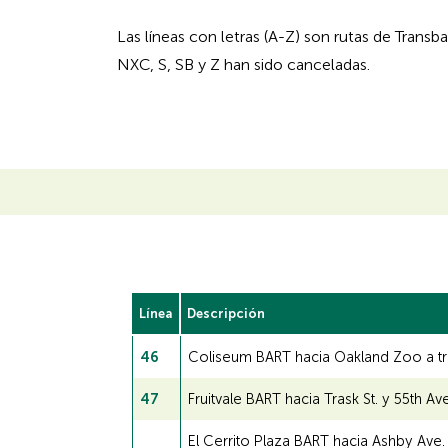
Las líneas con letras (A-Z) son rutas de Transb
NXC, S, SB y Z han sido canceladas.
Línea
Descripción
46
Coliseum BART hacia Oakland Zoo a trav
47
Fruitvale BART hacia Trask St. y 55th Av
El Cerrito Plaza BART hacia Ashby Ave. y