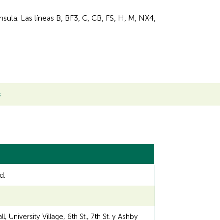
sula. Las líneas B, BF3, C, CB, FS, H, M, NX4,
s
d.
 University Village, 6th St., 7th St. y Ashby