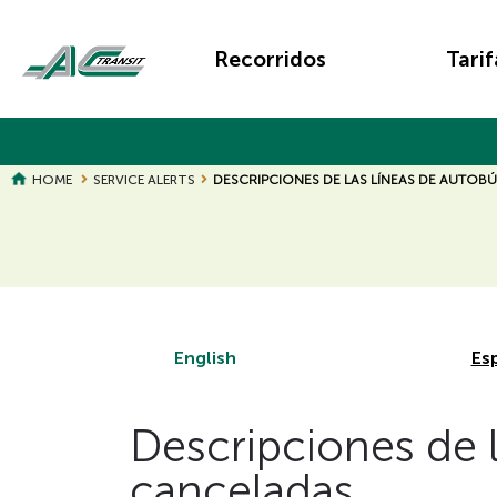
Skip
Main
to
Recorridos
Tarif
main
navigation
content
HOME
SERVICE ALERTS
DESCRIPCIONES DE LAS LÍNEAS DE AUTOB
Page
Page
Title
Title
English
Es
Descripciones de l
canceladas